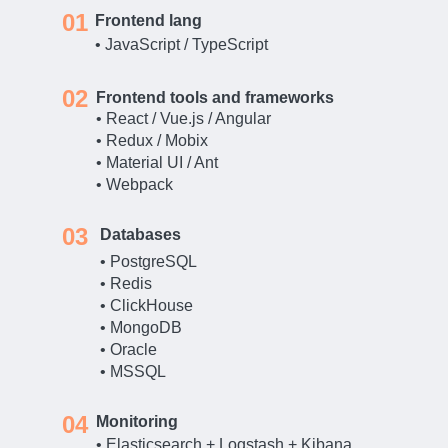
01
Frontend lang
• JavaScript / TypeScript
02
Frontend tools and frameworks
• React / Vue.js / Angular
• Redux / Mobix
• Material UI / Ant
• Webpack
03
Databases
• PostgreSQL
• Redis
• ClickHouse
• MongoDB
• Oracle
• MSSQL
04
Monitoring
• Elasticsearch + Logstash + Kibana