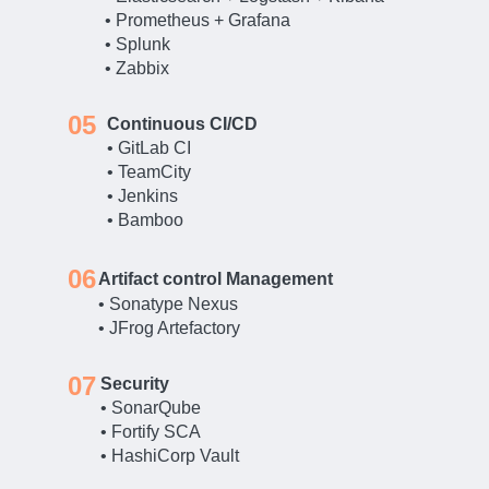
• Prometheus + Grafana
• Splunk
• Zabbix
05
Continuous CI/CD
• GitLab CI
• TeamCity
• Jenkins
• Bamboo
06
Artifact control Management
• Sonatype Nexus
• JFrog Artefactory
07
Security
• SonarQube
• Fortify SCA
• HashiCorp Vault